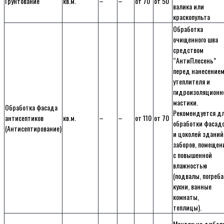
Грунтование
кв.м.
–
–
от 70
от 50
валика или
краскопульта
Обработка
очищенного шва
средством
“АнтиПлесень”
перед нанесение
утеплителя и
гидроизоляционн
мастики.
Обработка фасада
Рекомендуется д
антисептиков
кв.м.
–
–
от 110
от 70
обработки фасад
(Антисептирование)
и цоколей зданий
заборов, помещен
с повышенной
влажностью
(подвалы, погреба
кухни, ванные
комнаты,
теплицы).
Монтаж на дюбел