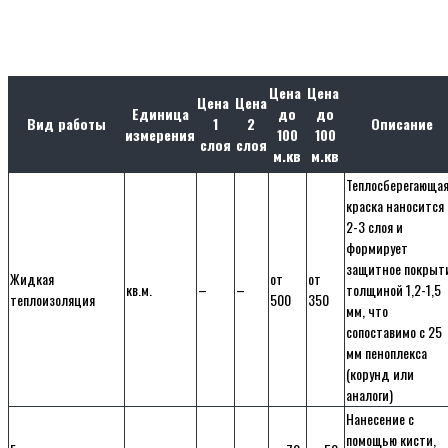
Цена
Цена
Цена
Цена
Единица
до
до
Вид работы
1
2
Описание
измерения
100
100
слоя
слоя
м.кв
м.кв
Теплосберегающа
краска наносится 
2-3 слоя и
формирует
защитное покрыт
Жидкая
от
от
кв.м.
–
–
толщиной 1,2-1,5
теплоизоляция
500
350
мм, что
сопоставимо с 25
мм пеноплекса
(корунд или
аналоги)
Нанесение с
помощью кисти,