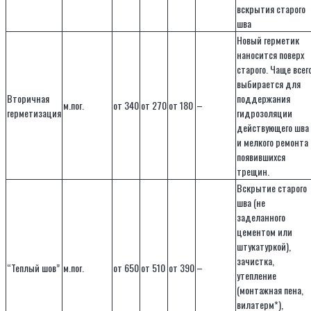
вскрытия старого
шва
Новый герметик
наносится поверх
старого. Чаще всег
выбирается для
Вторичная
поддержания
м.пог.
от 340
от 270
от 180
–
герметизация
гидрозоляции
действующего шва
и мелкого ремонта
появившихся
трещин.
Вскрытие старого
шва (не
заделанного
цементом или
штукатуркой),
зачистка,
“Теплый шов”
м.пог.
от 650
от 510
от 390
–
утепление
(монтажная пена,
вилатерм*),