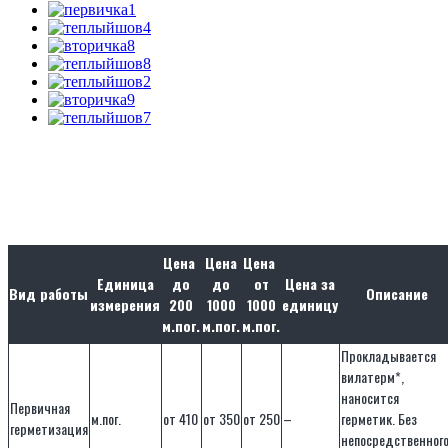
Цена
Цена
Цена
Единица
до
до
от
Цена
за
Вид работы
Описание
измерения
200
1000
1000
единицу
м.пог.
м.пог.
м.пог.
Прокладывается
вилатерм*,
наносится
Первичная
м.пог.
от 410
от 350
от 250
–
герметик. Без
герметизация
непосредственног