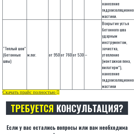
нанесение
гидроизоляционно
мастики.
Вскрытие устья
бетонного шва
ударным
инструментом,
“Теплый шов”
зачистка,
(бетонные
м.пог.
от 950
от 760
от 530
–
утепление
швы)
(монтажная пена,
вилатерм*),
нанесение
гидроизоляционно
мастики
Скачать прайс полностью
ТРЕБУЕТСЯ
КОНСУЛЬТАЦИЯ?
Если у вас остались вопросы или вам необходима