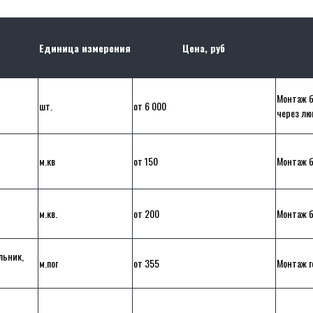
Единица измерения
Цена, руб
Монтаж б
шт.
от 6 000
через лю
м.кв
от 150
Монтаж б
м.кв.
от 200
Монтаж б
льник,
м.пог
от 355
Монтаж г