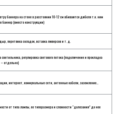
етру баннера на стене в расстоянии 10-12 см вбиваются дюбеля т.к. ним
я баннер (вместо конструкции)
дыр, перетяжка складок, вставка люверсов и т. д.
а светильника, регулировка светового потока (подключение и прокладка
 – отдельно)
ации, интернет, коммунальные сети, антенные кабели, заземление…
мости от типа лампы, ее типоразмера и сложности “долезания” до нее