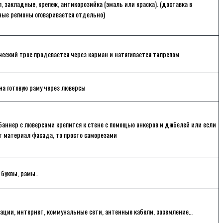
, закладные, крепеж, антикорозийка (эмаль или краска). (доставка в
ые регионы оговаривается отдельно)
еский трос продевается через карман и натягивается талрепом
на готовую раму через люверсы
баннер с люверсами крепится к стене с помощью анкеров и дюбелей или если
т материал фасада, то просто саморезами
 буквы, рамы..
ации, интернет, коммунальные сети, антенные кабели, заземление…