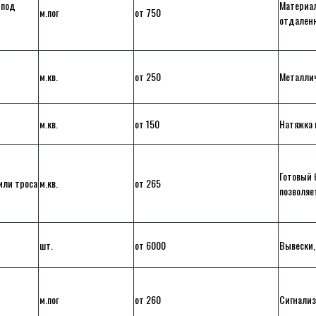
«под
Материал
м.пог
от 750
отдаленн
м.кв.
от 250
Металлич
м.кв.
от 150
Натяжка 
Готовый 
или троса
м.кв.
от 265
позволяе
шт.
от 6000
Вывески,
м.пог
от 260
Сигнализ