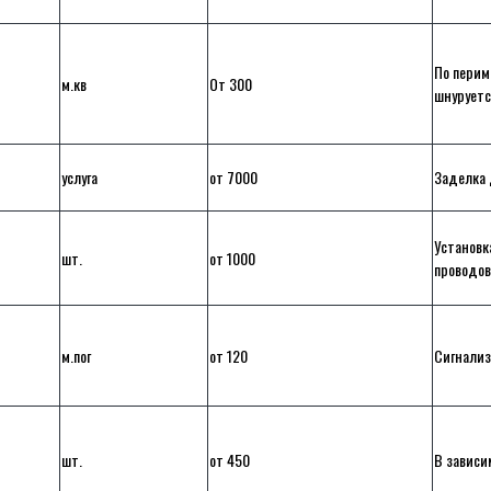
По перим
м.кв
От 300
шнуруетс
услуга
от 7000
Заделка 
Установк
шт.
от 1000
проводов
м.пог
от 120
Сигнализ
шт.
от 450
В зависи